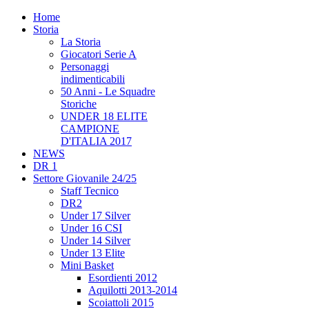
Home
Storia
La Storia
Giocatori Serie A
Personaggi
indimenticabili
50 Anni - Le Squadre
Storiche
UNDER 18 ELITE
CAMPIONE
D'ITALIA 2017
NEWS
DR 1
Settore Giovanile 24/25
Staff Tecnico
DR2
Under 17 Silver
Under 16 CSI
Under 14 Silver
Under 13 Elite
Mini Basket
Esordienti 2012
Aquilotti 2013-2014
Scoiattoli 2015