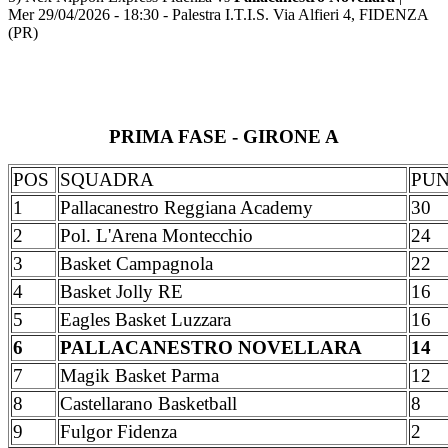
Mer 29/04/2026 - 18:30 - Palestra I.T.I.S. Via Alfieri 4, FIDENZA
(PR)
PRIMA FASE - GIRONE A
POS
SQUADRA
PUN
1
Pallacanestro Reggiana Academy
30
2
Pol. L'Arena Montecchio
24
3
Basket Campagnola
22
4
Basket Jolly RE
16
5
Eagles Basket Luzzara
16
6
PALLACANESTRO NOVELLARA
14
7
Magik Basket Parma
12
8
Castellarano Basketball
8
9
Fulgor Fidenza
2