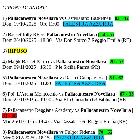
GIRONE DI ANDATA
1)
Pallacanestro Novellara
vs Castellarano Basketball |
83 - 42
Dom 19/10/2025 | Ore 11:00 |
PALESTRA AZZURRA
2) Basket Jolly RE vs
Pallacanestro
Novellara
|
54 - 55
Dom 26/10/2025 - 18:30 - Via Don Sturzo 7 Reggio Emilia (RE)
3)
RIPOSO
4) Magik Basket Parma vs
Pallacanestro Novellara
|
20
- 52
Dom 09/11/2025 - 16:30 - P.le Sicilia Parma (PR)
5)
Pallacanestro Novellara
vs Basket Campagnola |
53
- 62
Dom 16/11/2025 - 11:00 -
PALESTRA AZZURRA
6) Pol. L'Arena Montecchio
vs
Pallacanestro Novellara
|
67
- 33
Dom 22/11/2025 - 19:00 - Via F.lli Corradini 63 Bibbiano (RE)
7) Pallacanestro Reggiana Academy vs
Pallacanestro Novellara
|
81 - 60
Mar 25/11/2025 - 19:45 - Via Cassala 10/d Reggio Emilia (RE)
8)
Pallacanestro Novellara
vs Fulgor Fidenza |
70
- 52
Mer 03/12/2025 - 18:15 -
PALESTRA AZZURRA