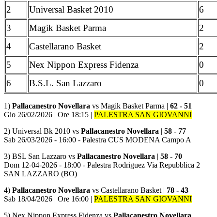
2
Universal Basket 2010
6
3
Magik Basket Parma
2
4
Castellarano Basket
2
5
Nex Nippon Express Fidenza
0
6
B.S.L. San Lazzaro
0
1)
Pallacanestro Novellara
vs Magik Basket Parma |
62 - 51
Gio 26/02/2026 | Ore 18:15 |
PALESTRA SAN GIOVANNI
2) Universal Bk 2010 vs
Pallacanestro
Novellara
|
58 - 77
Sab 26/03/2026 - 16:00 - Palestra CUS MODENA Campo A
3) BSL San Lazzaro vs
Pallacanestro
Novellara
|
58 - 70
Dom 12-04-2026 - 18:00 - Palestra Rodriguez Via Repubblica 2
SAN LAZZARO (BO)
4)
Pallacanestro Novellara
vs Castellarano Basket |
78 - 43
Sab 18/04/2026 | Ore 16:00 |
PALESTRA SAN GIOVANNI
5) Nex Nippon Express Fidenza vs
Pallacanestro
Novellara
|