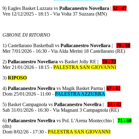
9) Eagles Basket Luzzara vs
Pallacanestro Novellara
|
52 - 47
Ven 12/12/2025 - 18:15 - Via Volta 37 Suzzara (MN)
GIRONE DI RITORNO
1) Castellarano Basketball vs
Pallacanestro Novellara
|
70 - 68
Mer 7/01/2026 - 16:30 - Via Alda Merini 18 Castellarano (RE)
2)
Pallacanestro Novellara
vs Basket Jolly RE |
59 - 72
Mer 21/01/2026 - 18:15 -
PALESTRA SAN GIOVANNI
3)
RIPOSO
4)
Pallacanestro Novellra
vs Magik Basket Parma |
67 - 42
Dom 25/01/2026 - 11:00 -
PALESTRA AZZURRA
5) Basket Campagnola vs
Pallacanestro Novellra
|
54 - 43
Sab 31/01/2026 - 16:30 - Via Magnani 3 Campagnola (RE)
6)
Pallacanestro Novellra
vs Pol. L'Arena Montecchio |
71 - 60
(dts)
Dom 8/02/26 - 17:30 -
PALESTRA SAN GIOVANNI